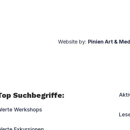
Website by:
Pinien Art & Med
Top Suchbegriffe:
Akt
Werte Werkshops
Les
erte Exkursionen