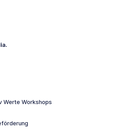
ia
.
iv Werte Workshops
eförderung